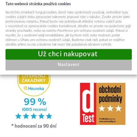
Tato webová stránka používá cookies
Na těchto stránkách fungují cookies, které naše společnosti využívají. Jednotlivé typy
cookies a jejich dobu zpracování naleznete popsané níže v tabulce. Zvolte prosím Vámi
preferovanou variantu. Pokud byste nás potřebovali ohledně výkonu vašich práv
v souvislosti se zpracováním cookies kontaktovat, obraťte se prosím na společnost, jejíž
RYCHLE ODESÍLÁME
stránky procházíte, nebo na našeho Pověřence pro ochranu osobních údajů. Pokud si
myslíte, že s osobními údaji nenakládáme, jak bychom měli, máte možnost podat
Odesíláme v den objednávky
stížnost u Úřadu pro ochranu osobních údajů. Budeme však rádi, pokud se nejdříve
obrátíte přímo na nás a budeme tak moct Váš požadavek obratem vyřešit.
Nastavení