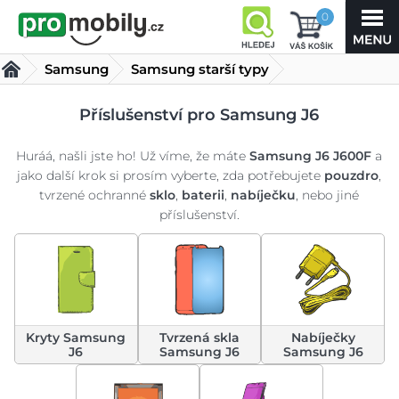
0
Samsung
Samsung starší typy
Samsung J6
(31 produktů)
Příslušenství pro Samsung J6
Huráá, našli jste ho! Už víme, že máte
Samsung J6 J600F
a
jako další krok si prosím vyberte, zda potřebujete
pouzdro
,
tvrzené ochranné
sklo
,
baterii
,
nabíječku
, nebo jiné
příslušenství.
Kryty Samsung
Tvrzená skla
Nabíječky
J6
Samsung J6
Samsung J6