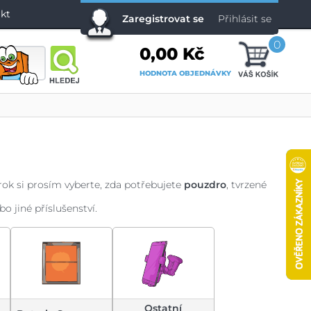
kt
Zaregistrovat se
Přihlásit se
0
0,00 Kč
HODNOTA OBJEDNÁVKY
krok si prosím vyberte, zda potřebujete
pouzdro
, tvrzené
ebo jiné příslušenství.
Ostatní