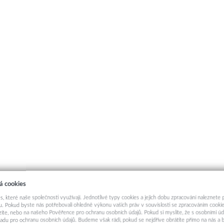
á cookies
s, které naše společnosti využívají. Jednotlivé typy cookies a jejich dobu zpracování naleznete
. Pokud byste nás potřebovali ohledně výkonu vašich práv v souvislosti se zpracováním cookie
ázíte, nebo na našeho Pověřence pro ochranu osobních údajů. Pokud si myslíte, že s osobními úd
adu pro ochranu osobních údajů. Budeme však rádi, pokud se nejdříve obrátíte přímo na nás 