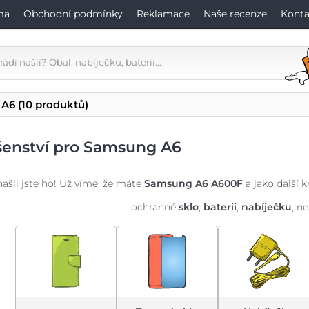
ma
Obchodní podmínky
Reklamace
Naše recenze
Konta
 A6
(10 produktů)
ušenství pro Samsung A6
našli jste ho! Už víme, že máte
Samsung A6 A600F
a jako další 
ochranné
sklo
,
baterii
,
nabíječku
, n