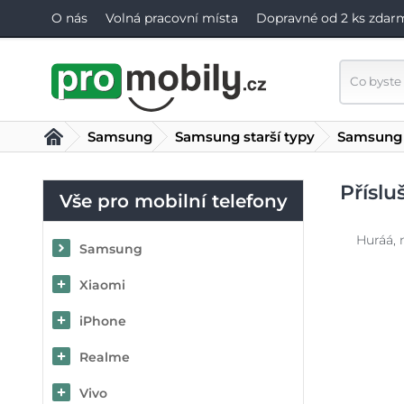
O nás
Volná pracovní místa
Dopravné od 2 ks zdar
Samsung
Samsung starší typy
Samsung
Přísl
Vše pro mobilní telefony
Huráá, 
Samsung
Xiaomi
iPhone
Realme
Vivo