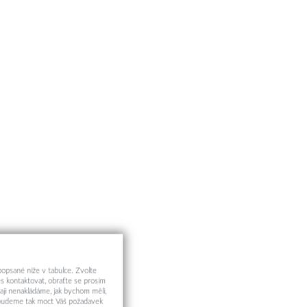
 popsané níže v tabulce. Zvolte
s kontaktovat, obraťte se prosím
aji nenakládáme, jak bychom měli,
a budeme tak moct Váš požadavek