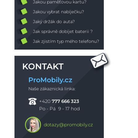
Jakou paměťovou kartu?
Jakou vybrat nabíječku?
Jaký držák do auta?
Jak správně dobíjet baterii ?
Jak zjistím typ mého telefonu?
KONTAKT
ProMobily.cz
Naše zákaznická linka:
+420
777 666 323
Po - Pá 9 - 17 hod
dotazy@promobily.cz