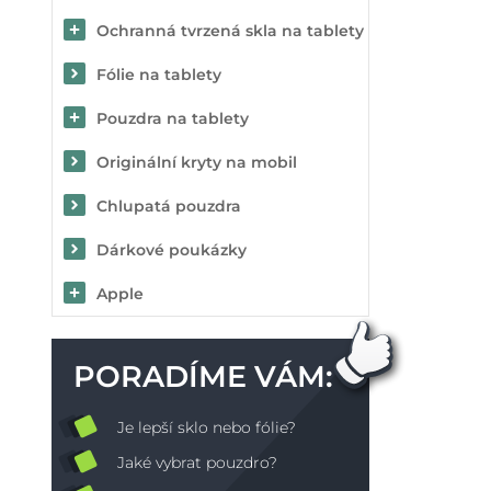
Ochranná tvrzená skla na tablety
Fólie na tablety
Pouzdra na tablety
Originální kryty na mobil
Chlupatá pouzdra
Dárkové poukázky
Apple
PORADÍME VÁM:
Je lepší sklo nebo fólie?
Jaké vybrat pouzdro?