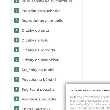
Příslušenství ke sluchátkům
Pouzdra na sluchátka
Reproduktory k mobilu
Držáky do auta
Držáky na kolo
Držáky na motorku
Držáky na koloběžku
Stojánky na mobil
Pouzdra na běhání
Sportovní pouzdra
Tato webová stránka použív
Na těchto stránkách fungují cookie
Vodotěsná pouzdra
prosím Vámi preferovanou variantu
na společnost, jejíž stránky proch
máte možnost podat stížnost u Úř
Chytré náramky