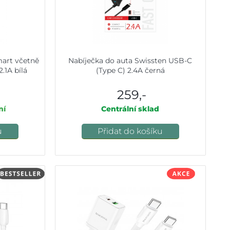
art včetně
Nabíječka do auta Swissten USB-C
.1A bílá
(Type C) 2.4A černá
259,-
ní
Centrální sklad
u
Přidat do košíku