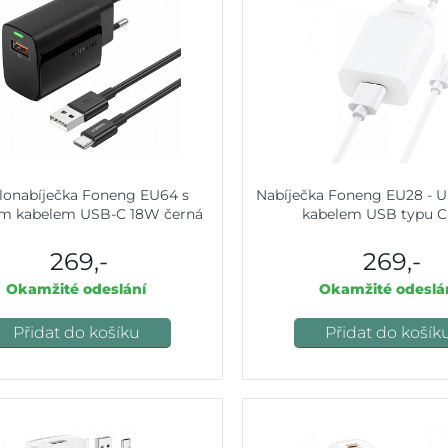
lonabíječka Foneng EU64 s
Nabíječka Foneng EU28 - US
m kabelem USB-C 18W černá
kabelem USB typu C 
269,-
269,-
Okamžité odeslání
Okamžité odeslá
Přidat do košíku
Přidat do košík