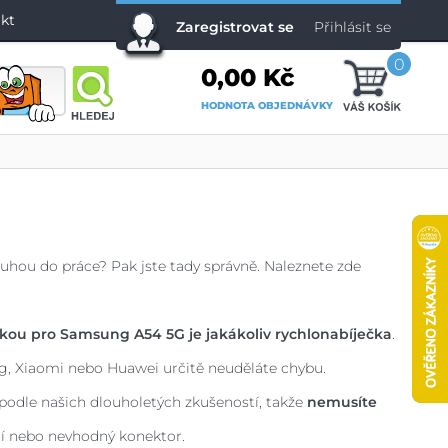
kt
Zaregistrovat se
Přihlásit se
0
0,00 Kč
HODNOTA OBJEDNÁVKY
ruhou do práce? Pak jste tady správně. Naleznete zde
čkou pro Samsung A54 5G je jakákoliv rychlonabíječka
.
g, Xiaomi nebo Huawei určitě neuděláte chybu.
 podle našich dlouholetých zkušeností, takže
nemusíte
ní nebo nevhodný konektor.