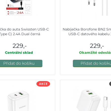
ečka do auta Swissten USB-C
Nabíječka Borofone BN2 Sm
Type C) 2.4A Dual černá
USB-C datového kabelu 2
229,-
229,-
Centrální sklad
Okamžité odeslá
Přidat do košíku
Přidat do košík