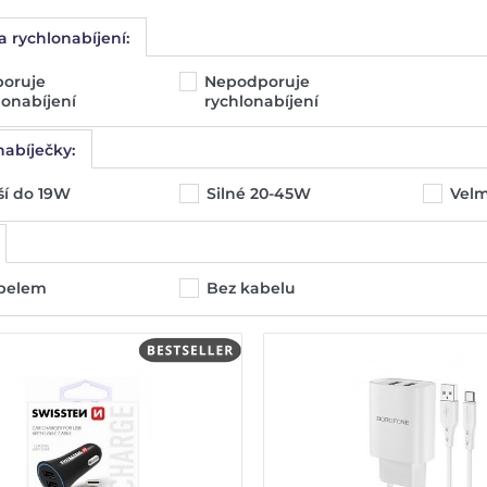
 rychlonabíjení:
oruje
Nepodporuje
lonabíjení
rychlonabíjení
abíječky:
ší do 19W
Silné 20-45W
Velm
abelem
Bez kabelu