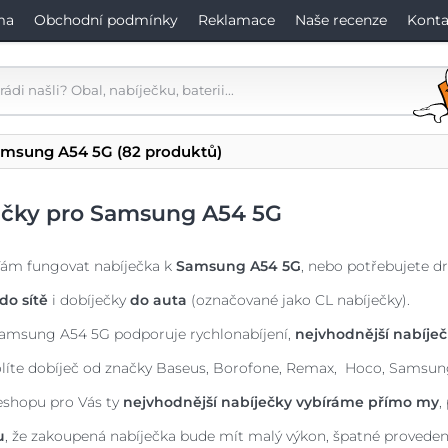
ma
Obchodní podmínky
Reklamace
Naše recenze
Konta
amsung A54 5G
(82 produktů)
ečky pro Samsung A54 5G
Vám fungovat nabíječka k
Samsung A54 5G
, nebo potřebujete d
do sítě
i dobíječky
do auta
(označované jako CL nabíječky).
amsung A54 5G podporuje rychlonabíjení,
nejvhodnější nabíje
líte dobíječ od značky Baseus, Borofone, Remax, Hoco, Samsun
shopu pro Vás ty
nejvhodnější nabíječky vybíráme přímo my
,
u
, že zakoupená nabíječka bude mít malý výkon, špatné provede