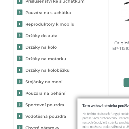
Příslušenství ke sluchátkům
Pouzdra na sluchátka
Reproduktory k mobilu
Držáky do auta
Origin
Držáky na kolo
EP-T151
Držáky na motorku
Držáky na koloběžku
Stojánky na mobil
Pouzdra na běhání
Sportovní pouzdra
Tato webová stránka použív
Na těchto stránkách fungují cookie
Vodotěsná pouzdra
prosím Vámi preferovanou variantu
na společnost, jejíž stránky proch
máte možnost podat stížnost u Úř
Chytré náramky