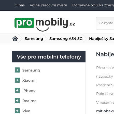
O nás
Volná pracovní místa
Dopravné od 2 ks zdar
Samsung
Samsung A54 5G
Nabíječky S
Nabíj
Vše pro mobilní telefony
Přestala 
Samsung
nabíječky
Xiaomi
Protože S
iPhone
Pokud zvo
Realme
V našem e
Vivo
mít obav