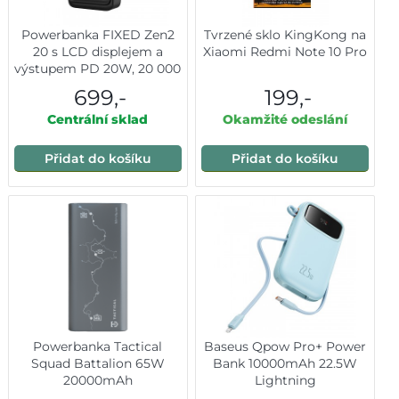
Powerbanka FIXED Zen2
Tvrzené sklo KingKong na
20 s LCD displejem a
Xiaomi Redmi Note 10 Pro
výstupem PD 20W, 20 000
mAh, černá
699,-
199,-
Centrální sklad
Okamžité odeslání
Přidat do košíku
Přidat do košíku
Powerbanka Tactical
Baseus Qpow Pro+ Power
Squad Battalion 65W
Bank 10000mAh 22.5W
20000mAh
Lightning