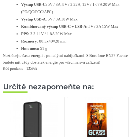
Výstup USB-C:
5V / 3A, 9V / 2.22A, 12V / 1.67A 20W Max
(PD/QC/FCC/AFC)
Výstup USB-A:
5V / 3A 18W Max
Kombinovaný výstup USB-C + USB-A:
5V / 3A 15W Max
PPS:
3.3-11V / 1.8A 20W Max
Rozměry:
80,5x40×28 mm
Hmotnost:
51 g
Neztrácejte čas a energii s pomalými nabíječkami. S Borofone BN27 Fuente
budete mít vždy dostatek energie pro všechna svá zařízení!
Kód produktu
135992
Určitě nezapomeňte na: