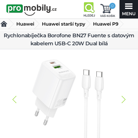
0
Huawei
Huawei starší typy
Huawei P9
Rychlonabíječka Borofone BN27 Fuente s datovým
Nabíječky Huawei P9
Rychlonabíječka Borofone BN27
kabelem USB-C 20W Dual bílá
Fuente s datovým kabelem USB-
C 20W Dual bílá