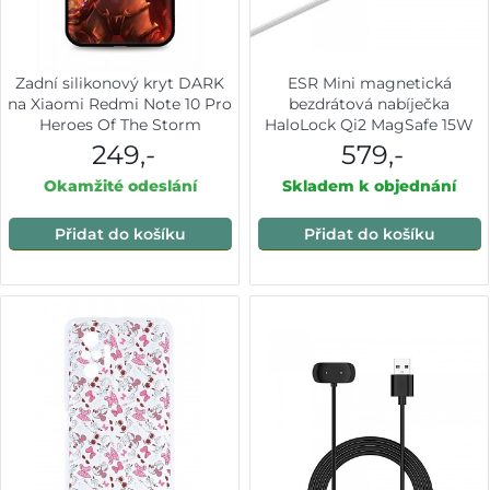
Zadní silikonový kryt DARK
ESR Mini magnetická
na Xiaomi Redmi Note 10 Pro
bezdrátová nabíječka
Heroes Of The Storm
HaloLock Qi2 MagSafe 15W
stříbrná
249,-
579,-
Okamžité odeslání
Skladem k objednání
Přidat do košíku
Přidat do košíku