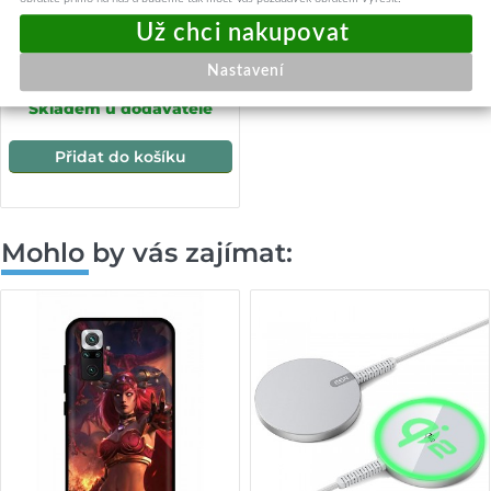
Paměťová karta GOODRAM
128GB Class 10 + čtečka
micro USB
379,-
Nastavení
Skladem u dodavatele
Přidat do košíku
Mohlo by vás zajímat: