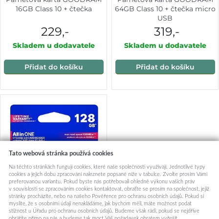
16GB Class 10 + čtečka
64GB Class 10 + čtečka micro
USB
229,-
319,-
Skladem u dodavatele
Skladem u dodavatele
Přidat do košíku
Přidat do košíku
Tato webová stránka používá cookies
Na těchto stránkách fungují cookies, které naše společnosti využívají. Jednotlivé typy
cookies a jejich dobu zpracování naleznete popsané níže v tabulce. Zvolte prosím Vámi
preferovanou variantu. Pokud byste nás potřebovali ohledně výkonu vašich práv
v souvislosti se zpracováním cookies kontaktovat, obraťte se prosím na společnost, jejíž
stránky procházíte, nebo na našeho Pověřence pro ochranu osobních údajů. Pokud si
myslíte, že s osobními údaji nenakládáme, jak bychom měli, máte možnost podat
stížnost u Úřadu pro ochranu osobních údajů. Budeme však rádi, pokud se nejdříve
obrátíte přímo na nás a budeme tak moct Váš požadavek obratem vyřešit.