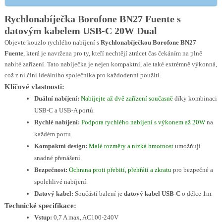
Rychlonabíječka Borofone BN27 Fuente s
datovým kabelem USB-C 20W Dual
Objevte kouzlo rychlého nabíjení s
Rychlonabíječkou Borofone BN27
Fuente
, která je navržena pro ty, kteří nechtějí ztrácet čas čekáním na plně
nabité zařízení. Tato nabíječka je nejen kompaktní, ale také extrémně výkonná,
což z ní činí ideálního společníka pro každodenní použití.
Klíčové vlastnosti:
Duální nabíjení:
Nabíjejte až dvě zařízení současně
díky kombinaci
USB-C a USB-A portů.
Rychlé nabíjení:
Podpora rychlého nabíjení s výkonem až 20W
na
každém portu.
Kompaktní design:
Malé rozměry a nízká hmotnost
umožňují
snadné přenášení.
Bezpečnost:
Ochrana proti přebití, přehřátí a zkratu
pro bezpečné a
spolehlivé nabíjení.
Datový kabel:
Součástí balení je
datový kabel USB-C
o délce 1m.
Technické specifikace:
Vstup:
0,7 A max, AC100-240V