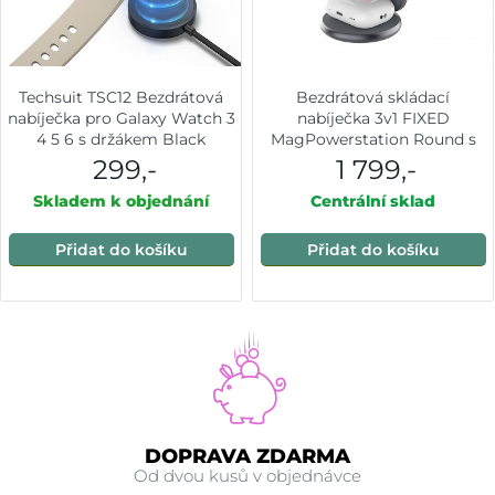
Techsuit TSC12 Bezdrátová
Bezdrátová skládací
nabíječka pro Galaxy Watch 3
nabíječka 3v1 FIXED
4 5 6 s držákem Black
MagPowerstation Round s
podporou MagSafe,
299,-
1 799,-
15W+5W+5W, šedá
Skladem k objednání
Centrální sklad
Přidat do košíku
Přidat do košíku
DOPRAVA ZDARMA
Od dvou kusů v objednávce