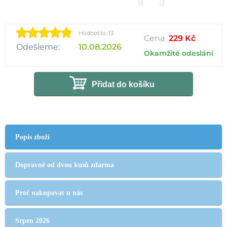
Hodnotilo: 13
Cena
229 Kč
Odešleme:
10.08.2026
Okamžité odeslání
Přidat do košíku
Popis zboží
Dopravné od dvou kusů zdarma
Proč nakupovat u nás
Srpen 2026