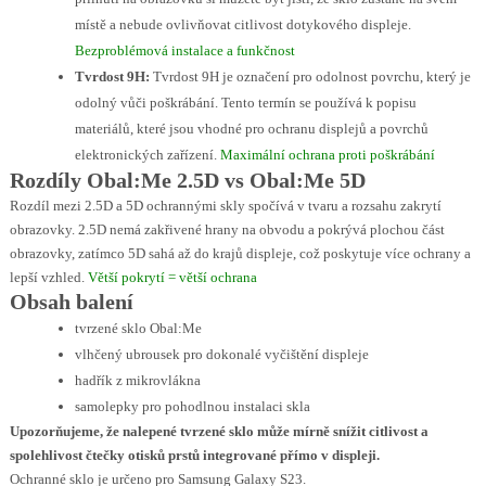
místě a nebude ovlivňovat citlivost dotykového displeje.
Bezproblémová instalace a funkčnost
Tvrdost 9H:
Tvrdost 9H je označení pro odolnost povrchu, který je
odolný vůči poškrábání. Tento termín se používá k popisu
materiálů, které jsou vhodné pro ochranu displejů a povrchů
elektronických zařízení.
Maximální ochrana proti poškrábání
Rozdíly Obal:Me 2.5D vs Obal:Me 5D
Rozdíl mezi 2.5D a 5D ochrannými skly spočívá v tvaru a rozsahu zakrytí
obrazovky. 2.5D nemá zakřivené hrany na obvodu a pokrývá plochou část
obrazovky, zatímco 5D sahá až do krajů displeje, což poskytuje více ochrany a
lepší vzhled.
Větší pokrytí = větší ochrana
Obsah balení
tvrzené sklo Obal:Me
vlhčený ubrousek pro dokonalé vyčištění displeje
hadřík z mikrovlákna
samolepky pro pohodlnou instalaci skla
Upozorňujeme, že nalepené tvrzené sklo může mírně snížit citlivost a
spolehlivost čtečky otisků prstů integrované přímo v displeji.
Ochranné sklo je určeno pro Samsung Galaxy S23.