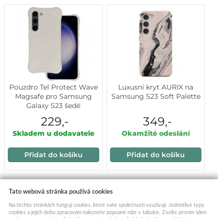
Pouzdro Tel Protect Wave
Luxusní kryt AURIX na
Magsafe pro Samsung
Samsung S23 Soft Palette
Galaxy S23 šedé
229,-
349,-
Skladem u dodavatele
Okamžité odeslání
Přidat do košíku
Přidat do košíku
Mohlo by vás zajímat:
Tato webová stránka používá cookies
Na těchto stránkách fungují cookies, které naše společnosti využívají. Jednotlivé typy
cookies a jejich dobu zpracování naleznete popsané níže v tabulce. Zvolte prosím Vámi