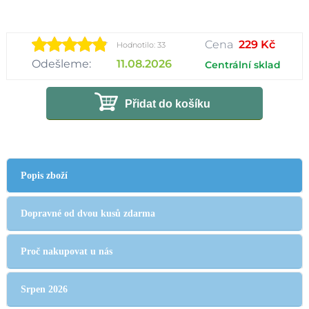
Cena
229 Kč
Hodnotilo: 33
Odešleme:
11.08.2026
Centrální sklad
Přidat do košíku
Popis zboží
Dopravné od dvou kusů zdarma
Proč nakupovat u nás
Srpen 2026