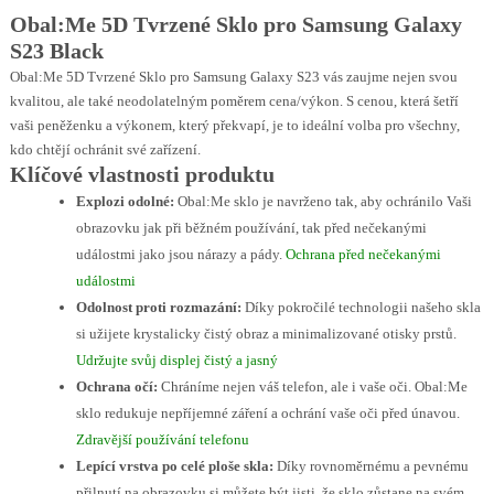
Obal:Me 5D Tvrzené Sklo pro Samsung Galaxy
S23 Black
Obal:Me 5D Tvrzené Sklo pro Samsung Galaxy S23 vás zaujme nejen svou
kvalitou, ale také neodolatelným poměrem cena/výkon. S cenou, která šetří
vaši peněženku a výkonem, který překvapí, je to ideální volba pro všechny,
kdo chtějí ochránit své zařízení.
Klíčové vlastnosti produktu
Explozi odolné:
Obal:Me sklo je navrženo tak, aby ochránilo Vaši
obrazovku jak při běžném používání, tak před nečekanými
událostmi jako jsou nárazy a pády.
Ochrana před nečekanými
událostmi
Odolnost proti rozmazání:
Díky pokročilé technologii našeho skla
si užijete krystalicky čistý obraz a minimalizované otisky prstů.
Udržujte svůj displej čistý a jasný
Ochrana očí:
Chráníme nejen váš telefon, ale i vaše oči. Obal:Me
sklo redukuje nepříjemné záření a ochrání vaše oči před únavou.
Zdravější používání telefonu
Lepící vrstva po celé ploše skla:
Díky rovnoměrnému a pevnému
přilnutí na obrazovku si můžete být jisti, že sklo zůstane na svém