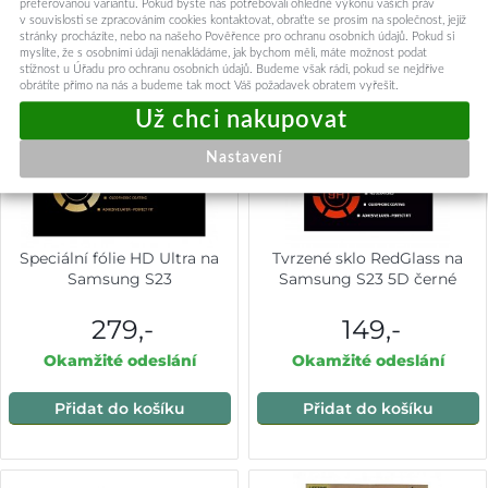
preferovanou variantu. Pokud byste nás potřebovali ohledně výkonu vašich práv
v souvislosti se zpracováním cookies kontaktovat, obraťte se prosím na společnost, jejíž
stránky procházíte, nebo na našeho Pověřence pro ochranu osobních údajů. Pokud si
myslíte, že s osobními údaji nenakládáme, jak bychom měli, máte možnost podat
stížnost u Úřadu pro ochranu osobních údajů. Budeme však rádi, pokud se nejdříve
obrátíte přímo na nás a budeme tak moct Váš požadavek obratem vyřešit.
Nastavení
Speciální fólie HD Ultra na
Tvrzené sklo RedGlass na
Samsung S23
Samsung S23 5D černé
279,-
149,-
Okamžité odeslání
Okamžité odeslání
Přidat do košíku
Přidat do košíku