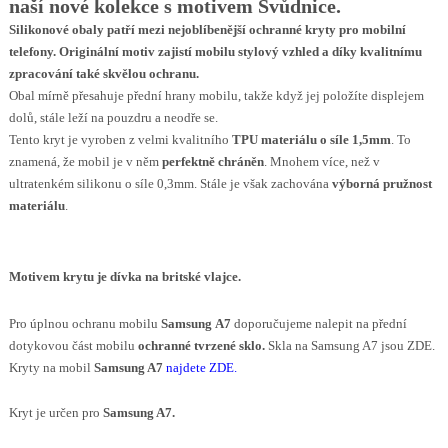
naší nové kolekce s motivem Svůdnice.
Silikonové obaly patří mezi nejoblíbenější ochranné kryty pro mobilní
telefony. Originální motiv za
jistí
m
obilu
stylový vzhled a díky kvalitnímu
zpracování také skvělou ochranu.
Obal mírně přesahuje přední hrany mobilu, takže když jej položíte displejem
dolů, stále leží na pouzdru a neodře se.
Tento kryt je vyroben z velmi kvalitního
TPU materiálu o síle 1,5mm
. To
znamená, že mobil je v něm
perfektně chráněn
. Mnohem více, než v
ultratenkém silikonu o síle 0,3mm. Stále je však zachována
výborná pružnost
materiálu
.
Motivem krytu je dívka na britské vlajce.
Pro úplnou ochranu mobilu
Samsung
A7
doporučujeme nalepit na přední
dotykovou část mobilu
ochranné tvrzené sklo.
Skla na Samsung A7 jsou ZDE.
Kryty na mobil
Samsung A7
najdete ZDE
.
Kryt je určen pro
Samsung A7.