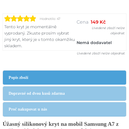
Hodnotilo: 47
Cena
149 Kč
Tento kryt je momentálně
Uvedené zboží nelze
vyprodaný. Zkuste prosím vybrat
objednat.
jiný kryt, který je v tomto okamžiku
Nemá dodavatel
skladem.
Uvedené zboží nelze objednat.
Popis zboží
Dopravné od dvou kusů zdarma
Proč nakupovat u nás
Úžasný silikonový kryt na mobil Samsung A7 z