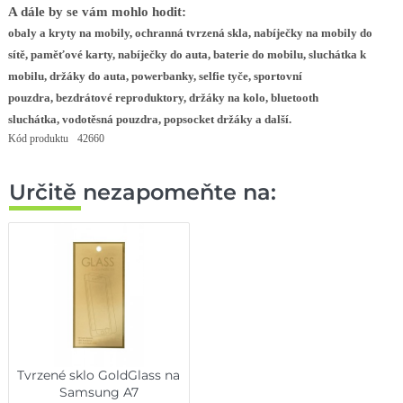
A dále by se vám mohlo hodit:
obaly a kryty na mobily
,
ochranná tvrzená skla
,
nabíječky na mobily do
sítě
,
paměťové karty
,
nabíječky do auta
,
baterie do mobilu
,
sluchátka k
mobilu
,
d
ržáky do auta
,
powerbanky
,
selfie tyče
,
sportovní
pouzdra
,
bezdrátové reproduktory
,
držáky na kolo
,
bluetooth
sluchátka
,
vodotěsná pouzdra
,
popsocket držáky
a další.
Kód produktu
42660
Určitě nezapomeňte na:
Tvrzené sklo GoldGlass na
Samsung A7