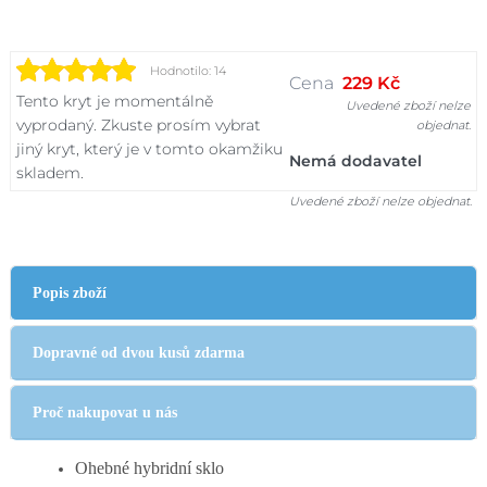
Hodnotilo: 14
Cena
229 Kč
Tento kryt je momentálně
Uvedené zboží nelze
vyprodaný. Zkuste prosím vybrat
objednat.
jiný kryt, který je v tomto okamžiku
Nemá dodavatel
skladem.
Uvedené zboží nelze objednat.
Popis zboží
Dopravné od dvou kusů zdarma
Proč nakupovat u nás
Ohebné hybridní sklo