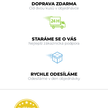
DOPRAVA ZDARMA
Od dvou kusů v objednávce
STARÁME SE O VÁS
Nejlepší zákaznická podpora
RYCHLE ODESÍLÁME
Odesíláme v den objednávky