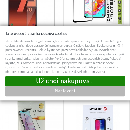
Tato webová stránka používá cookies
Ochranné flexibilní sklo HD
Techsuit 111D Celolepicí Sklo
Na těchto stránkách fungují cookies, které naše společnosti využívají. Jednotlivé typy
Ultra na Samsung A70
Samsung Galaxy A70 A70s
cookies a jejich dobu zpracování naleznete popsané níže v tabulce. Zvolte prosím Vámi
A90 5G Black
preferovanou variantu. Pokud byste nás potřebovali ohledně výkonu vašich práv
199,-
199,-
v souvislosti se zpracováním cookies kontaktovat, obraťte se prosím na společnost, jejíž
stránky procházíte, nebo na našeho Pověřence pro ochranu osobních údajů. Pokud si
myslíte, že s osobními údaji nenakládáme, jak bychom měli, máte možnost podat
Okamžité odeslání
Skladem k objednání
stížnost u Úřadu pro ochranu osobních údajů. Budeme však rádi, pokud se nejdříve
obrátíte přímo na nás a budeme tak moct Váš požadavek obratem vyřešit.
Přidat do košíku
Přidat do košíku
Nastavení