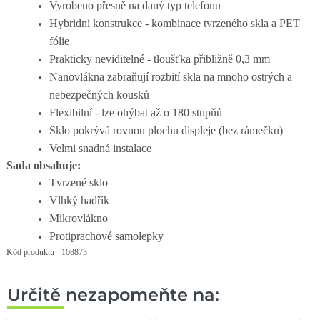
Vyrobeno přesně na daný typ telefonu
Hybridní konstrukce - kombinace tvrzeného skla a PET
fólie
Prakticky neviditelné - tloušťka přibližně 0,3 mm
Nanovlákna zabraňují rozbití skla na mnoho ostrých a
nebezpečných kousků
Flexibilní - lze ohýbat až o 180 stupňů
Sklo pokrývá rovnou plochu displeje (bez rámečku)
Velmi snadná instalace
Sada obsahuje:
Tvrzené sklo
Vlhký hadřík
Mikrovlákno
Protiprachové samolepky
Kód produktu
108873
Určitě nezapomeňte na: