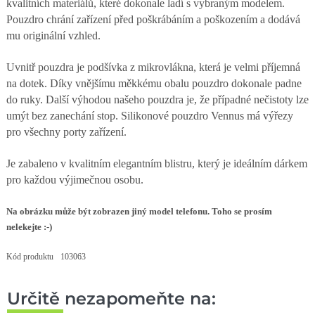
kvalitních materiálů, které dokonale ladí s vybraným modelem.
Pouzdro chrání zařízení před poškrábáním a poškozením a dodává
mu originální vzhled.
Uvnitř pouzdra je podšívka z mikrovlákna, která je velmi příjemná
na dotek. Díky vnějšímu měkkému obalu pouzdro dokonale padne
do ruky. Další výhodou našeho pouzdra je, že případné nečistoty lze
umýt bez zanechání stop. Silikonové pouzdro Vennus má výřezy
pro všechny porty zařízení.
Je zabaleno v kvalitním elegantním blistru, který je ideálním dárkem
pro každou výjimečnou osobu.
Na obrázku může být zobrazen jiný model telefonu. Toho se prosím
nelekejte :-)
Kód produktu
103063
Určitě nezapomeňte na: