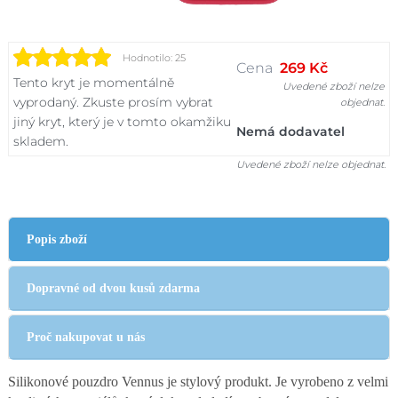
Hodnotilo: 25
Cena
269 Kč
Tento kryt je momentálně
Uvedené zboží nelze
vyprodaný. Zkuste prosím vybrat
objednat.
jiný kryt, který je v tomto okamžiku
Nemá dodavatel
skladem.
Uvedené zboží nelze objednat.
Popis zboží
Dopravné od dvou kusů zdarma
Proč nakupovat u nás
Silikonové pouzdro Vennus je stylový produkt. Je vyrobeno z velmi