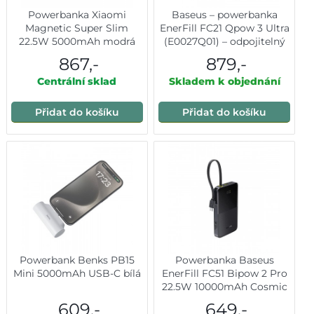
Powerbanka Xiaomi
Baseus – powerbanka
Magnetic Super Slim
EnerFill FC21 Qpow 3 Ultra
22.5W 5000mAh modrá
(E0027Q01) – odpojitelný
kabel, 10000mAh, 45W,
867,-
879,-
USB, USB-C – Natural
Centrální sklad
Skladem k objednání
Titanium
Přidat do košíku
Přidat do košíku
Powerbank Benks PB15
Powerbanka Baseus
Mini 5000mAh USB-C bílá
EnerFill FC51 Bipow 2 Pro
22.5W 10000mAh Cosmic
Black
609,-
649,-