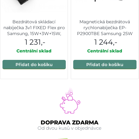
Bezdrátová skládací
Magnetická bezdrátová
nabíječka 3v1 FIXED Flex pro
rychlonabíječka EP-
Samsung, 15W+3W+15W,
P2900TBE Samsung 25W
černá
Dark Grey + Adaptér 45W
1 231,-
1 244,-
Centrální sklad
Centrální sklad
Přidat do košíku
Přidat do košíku
DOPRAVA ZDARMA
Od dvou kusů v objednávce