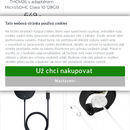
THCM26 s adaptérem
MicroSDHC Class 10 128GB
červená
649,-
Skladem k objednání
Tato webová stránka používá cookies
Na těchto stránkách fungují cookies, které naše společnosti využívají. Jednotlivé typy
Přidat do košíku
cookies a jejich dobu zpracování naleznete popsané níže v tabulce. Zvolte prosím Vámi
preferovanou variantu. Pokud byste nás potřebovali ohledně výkonu vašich práv
v souvislosti se zpracováním cookies kontaktovat, obraťte se prosím na společnost, jejíž
stránky procházíte, nebo na našeho Pověřence pro ochranu osobních údajů. Pokud si
myslíte, že s osobními údaji nenakládáme, jak bychom měli, máte možnost podat
stížnost u Úřadu pro ochranu osobních údajů. Budeme však rádi, pokud se nejdříve
Mohlo by vás zajímat:
obrátíte přímo na nás a budeme tak moct Váš požadavek obratem vyřešit.
Nastavení