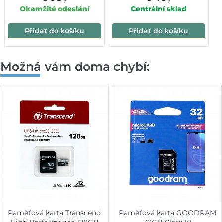
Okamžité odeslání
Centrální sklad
Přidat do košíku
Přidat do košíku
Možná vám doma chybí:
Paměťová karta Transcend
Paměťová karta GOODRAM
High Performance 128GB
32GB Class 10