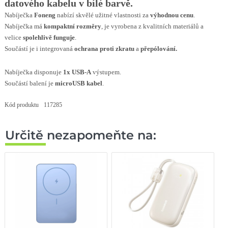
datového kabelu v bílé barvě.
Nabíječka
Foneng
nabízí skvělé užitné vlastnosti za
výhodnou cenu
.
Nabíječka má
kompaktní rozměry
, je vyrobena z kvalitních materiálů a
velice
spolehlivě funguje
.
Součástí je i integrovaná
ochrana proti zkratu
a
přepólování.
Nabíječka disponuje
1x USB-A
výstupem.
Součástí balení je
microUSB
kabel
.
Kód produktu
117285
Určitě nezapomeňte na: