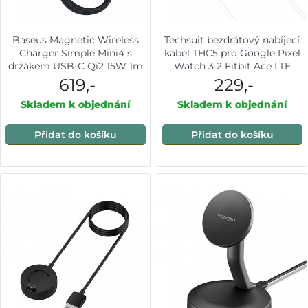
Baseus Magnetic Wireless
Techsuit bezdrátový nabíjecí
Charger Simple Mini4 s
kabel THC5 pro Google Pixel
držákem USB-C Qi2 15W 1m
Watch 3 2 Fitbit Ace LTE
kosmická černá
Type-C bílý
619,-
229,-
Skladem k objednání
Skladem k objednání
Přidat do košíku
Přidat do košíku