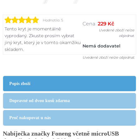
Hodnotilo: 5
Cena
229 Kč
Tento kryt je momentálně
Uvedené zboží nelze
vyprodaný. Zkuste prosím vybrat
objednat.
jiný kryt, který je v tomto okamžiku
Nemá dodavatel
skladem.
Uvedené zboží nelze objednat.
Popis zboží
Dopravné od dvou kusů zdarma
Proč nakupovat u nás
Nabíječka značky Foneng včetně microUSB