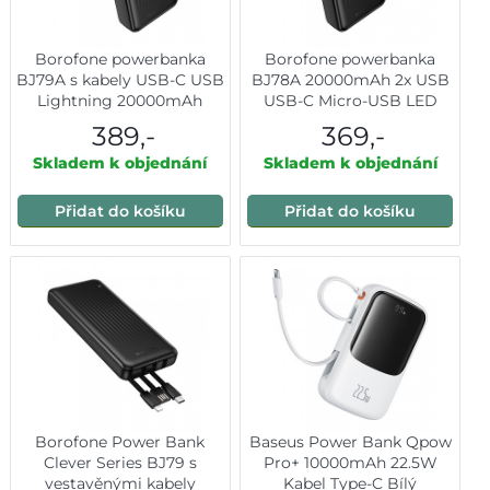
Borofone powerbanka
Borofone powerbanka
BJ79A s kabely USB-C USB
BJ78A 20000mAh 2x USB
Lightning 20000mAh
USB-C Micro-USB LED
černá
indikátor černá
389,-
369,-
Skladem k objednání
Skladem k objednání
Přidat do košíku
Přidat do košíku
Borofone Power Bank
Baseus Power Bank Qpow
Clever Series BJ79 s
Pro+ 10000mAh 22.5W
vestavěnými kabely
Kabel Type-C Bílý