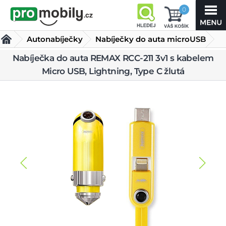
0
Autonabíječky
Nabíječky do auta microUSB
Nabíječka do auta REMAX RCC-211 3v1 s kabelem
Nabíječka do auta REMAX RCC-211 3v1 s kabelem Micro
Micro USB, Lightning, Type C žlutá
USB, Lightning, Type C žlutá