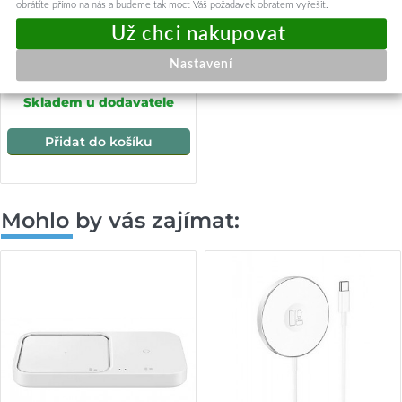
obrátíte přímo na nás a budeme tak moct Váš požadavek obratem vyřešit.
Paměťová karta GOODRAM
32GB Class 10 + čtečka micro
USB
Nastavení
229,-
Skladem u dodavatele
Přidat do košíku
Mohlo by vás zajímat: