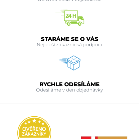
STARÁME SE O VÁS
Nejlepší zákaznická podpora
RYCHLE ODESÍLÁME
Odesíláme v den objednávky