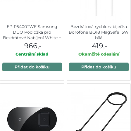
EP-P5400TWE Samsung
Bezdrátová rychlonabíječka
DUO Podložka pro
Borofone BQ18 MagSafe 15W
Bezdrátové Nabíjení White +
bílá
Adaptér
966,-
419,-
Centrální sklad
Okamžité odeslání
Přidat do košíku
Přidat do košíku