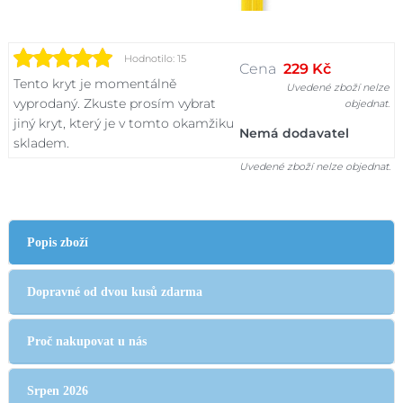
Hodnotilo: 15
Cena
229 Kč
Tento kryt je momentálně
Uvedené zboží nelze
vyprodaný. Zkuste prosím vybrat
objednat.
jiný kryt, který je v tomto okamžiku
Nemá dodavatel
skladem.
Uvedené zboží nelze objednat.
Popis zboží
Dopravné od dvou kusů zdarma
Proč nakupovat u nás
Srpen 2026