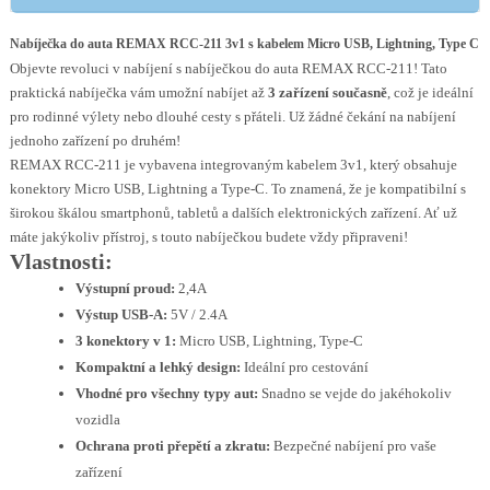
Nabíječka do auta REMAX RCC-211 3v1 s kabelem Micro USB, Lightning, Type C
Objevte revoluci v nabíjení s nabíječkou do auta REMAX RCC-211! Tato
praktická nabíječka vám umožní nabíjet až
3 zařízení současně
, což je ideální
pro rodinné výlety nebo dlouhé cesty s přáteli. Už žádné čekání na nabíjení
jednoho zařízení po druhém!
REMAX RCC-211 je vybavena integrovaným kabelem 3v1, který obsahuje
konektory Micro USB, Lightning a Type-C. To znamená, že je kompatibilní s
širokou škálou smartphonů, tabletů a dalších elektronických zařízení. Ať už
máte jakýkoliv přístroj, s touto nabíječkou budete vždy připraveni!
Vlastnosti:
Výstupní proud:
2,4A
Výstup USB-A:
5V / 2.4A
3 konektory v 1:
Micro USB, Lightning, Type-C
Kompaktní a lehký design:
Ideální pro cestování
Vhodné pro všechny typy aut:
Snadno se vejde do jakéhokoliv
vozidla
Ochrana proti přepětí a zkratu:
Bezpečné nabíjení pro vaše
zařízení