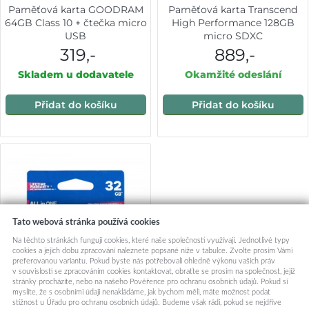
Paměťová karta GOODRAM
Paměťová karta Transcend
64GB Class 10 + čtečka micro
High Performance 128GB
USB
micro SDXC
319,-
889,-
Skladem u dodavatele
Okamžité odeslání
Přidat do košíku
Přidat do košíku
Tato webová stránka používá cookies
Na těchto stránkách fungují cookies, které naše společnosti využívají. Jednotlivé typy
cookies a jejich dobu zpracování naleznete popsané níže v tabulce. Zvolte prosím Vámi
preferovanou variantu. Pokud byste nás potřebovali ohledně výkonu vašich práv
v souvislosti se zpracováním cookies kontaktovat, obraťte se prosím na společnost, jejíž
stránky procházíte, nebo na našeho Pověřence pro ochranu osobních údajů. Pokud si
myslíte, že s osobními údaji nenakládáme, jak bychom měli, máte možnost podat
stížnost u Úřadu pro ochranu osobních údajů. Budeme však rádi, pokud se nejdříve