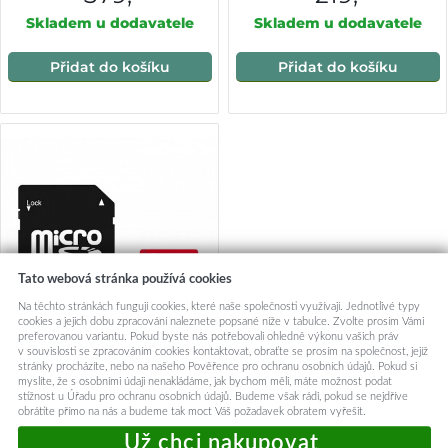
Skladem u dodavatele
Skladem u dodavatele
Přidat do košíku
Přidat do košíku
Tato webová stránka používá cookies
Na těchto stránkách fungují cookies, které naše společnosti využívají. Jednotlivé typy
cookies a jejich dobu zpracování naleznete popsané níže v tabulce. Zvolte prosím Vámi
preferovanou variantu. Pokud byste nás potřebovali ohledně výkonu vašich práv
v souvislosti se zpracováním cookies kontaktovat, obraťte se prosím na společnost, jejíž
stránky procházíte, nebo na našeho Pověřence pro ochranu osobních údajů. Pokud si
Techsuit paměťová karta
myslíte, že s osobními údaji nenakládáme, jak bychom měli, máte možnost podat
stížnost u Úřadu pro ochranu osobních údajů. Budeme však rádi, pokud se nejdříve
THCM26 s adaptérem
obrátíte přímo na nás a budeme tak moct Váš požadavek obratem vyřešit.
MicroSDHC Class 10 128GB
červená