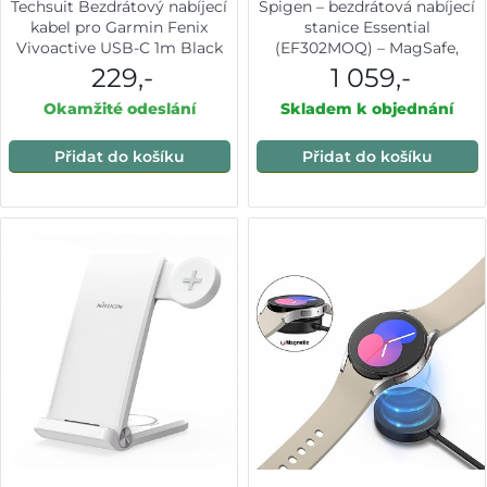
Techsuit Bezdrátový nabíjecí
Spigen – bezdrátová nabíjecí
kabel pro Garmin Fenix
stanice Essential
Vivoactive USB-C 1m Black
(EF302MOQ) – MagSafe,
rychlé nabíjení, Qi2.2, Type-C,
229,-
1 059,-
3v1, skládací, 25W – šedá
Okamžité odeslání
Skladem k objednání
Přidat do košíku
Přidat do košíku