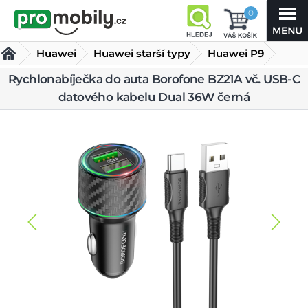
0
Huawei
Huawei starší typy
Huawei P9
Rychlonabíječka do auta Borofone BZ21A vč. USB-C
Nabíječky Huawei P9
Rychlonabíječka do auta
datového kabelu Dual 36W černá
Borofone BZ21A vč. USB-C
datového kabelu Dual 36W černá