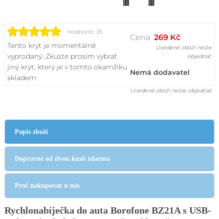
Hodnotilo: 35
Cena
269 Kč
Tento kryt je momentálně
Uvedené zboží nelze
vyprodaný. Zkuste prosím vybrat
objednat.
jiný kryt, který je v tomto okamžiku
Nemá dodavatel
skladem.
Uvedené zboží nelze objednat.
Popis zboží
Dopravné od dvou kusů zdarma
Proč nakupovat u nás
Rychlonabíječka do auta Borofone BZ21A s USB-